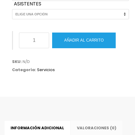
ASISTENTES
Sesiones
AÑADIR AL CARRITO
fotográficas
para
instituciones
SKU:
N/D
académicas
Categoría:
Servicios
y
educativas.
cantidad
INFORMACIÓN ADICIONAL
VALORACIONES (0)