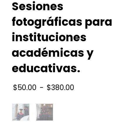
Sesiones
fotográficas para
instituciones
académicas y
educativas.
Rango
$
50.00
-
$
380.00
de
precios:
desde
$50.00
hasta