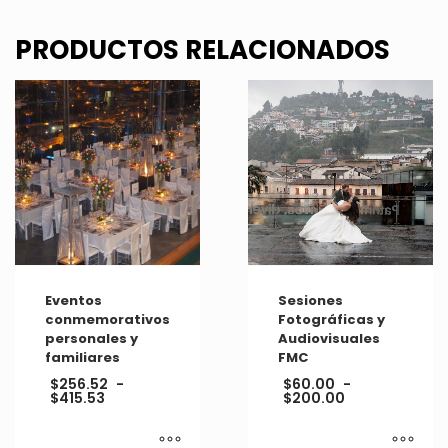
PRODUCTOS RELACIONADOS
Eventos
Sesiones
conmemorativos
Fotográficas y
personales y
Audiovisuales
familiares
FMC
$
256.52
-
$
60.00
-
Rango
Rango
$
415.53
$
200.00
de
de
precios:
precios:
desde
desde