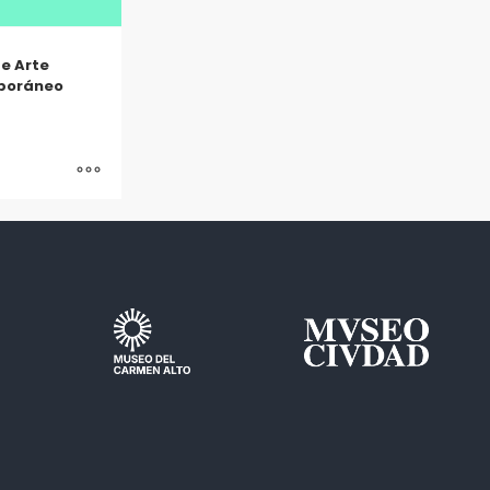
e Arte
poráneo