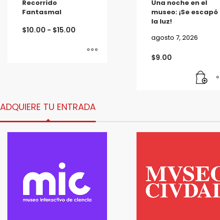
Recorrido
Una noche en el
Fantasmal
museo: ¡Se escapó
la luz!
Rango
$
10.00
-
$
15.00
de
agosto 7, 2026
precios:
desde
$10.00
$
9.00
hasta
Este
$15.00
producto
tiene
ADQUIERE TU ENTRADA
múltiples
variantes.
Las
opciones
se
pueden
elegir
en
la